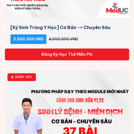
[Ký Sinh Trùng Y Học] Cơ Bản -> Chuyên Sâu
3,600,000 VND
4,000,000 VND
Đăng Ký Học Thử Miễn Phí
GIẢM -10%