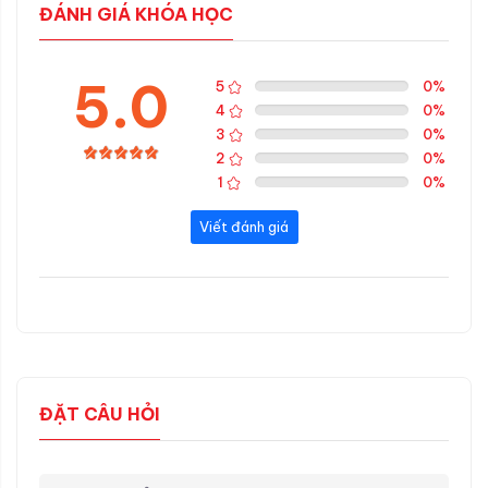
ĐÁNH GIÁ KHÓA HỌC
5.0
5
0
%
4
0
%
3
0
%
2
0
%
1
0
%
Viết đánh giá
ĐẶT CÂU HỎI