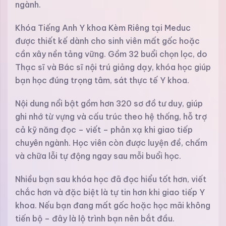
ngành.
Khóa Tiếng Anh Y khoa Kèm Riêng tại Meduc
được thiết kế dành cho sinh viên mất gốc hoặc
cần xây nền tảng vững. Gồm 32 buổi chọn lọc, do
Thạc sĩ và Bác sĩ nội trú giảng dạy, khóa học giúp
bạn học đúng trọng tâm, sát thực tế Y khoa.
Nội dung nổi bật gồm hơn 320 sơ đồ tư duy, giúp
ghi nhớ từ vựng và cấu trúc theo hệ thống, hỗ trợ
cả kỹ năng đọc – viết – phản xạ khi giao tiếp
chuyên ngành. Học viên còn được luyện đề, chấm
và chữa lỗi tự động ngay sau mỗi buổi học.
Nhiều bạn sau khóa học đã đọc hiểu tốt hơn, viết
chắc hơn và đặc biệt là tự tin hơn khi giao tiếp Y
khoa. Nếu bạn đang mất gốc hoặc học mãi không
tiến bộ – đây là lộ trình bạn nên bắt đầu.