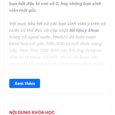
bạn bắt đầu từ con số 0, hay những bạn sinh
viên mất gốc.
Với mục tiêu tất cả các bạn sinh viên y trên cả
nước có thể đọc và cập nhật
tài liệu y khoa
trong và ngoài nước, MedUC đã biên soạn
khoá học với gần 300-500 từ mới được cung
cấp, kèm theo 300-500 câu hỏi ứng dụng có
đáp án tự động, chi tiết, và 10-15 đoạn văn
ngắn dài hỗ trợ học viên thực hành dịch thuật.
MedUC tự tin chắc chắn có thể hỗ trợ bạn học
Xem thêm
tốt tiếng anh chuyên ngành y khoa.
NỘI DUNG KHÓA HỌC