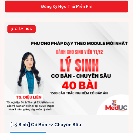
Đăng Ký Học Thử Miễn Phí
GIẢM -10%
[Lý Sinh] Cơ Bản -> Chuyên Sâu