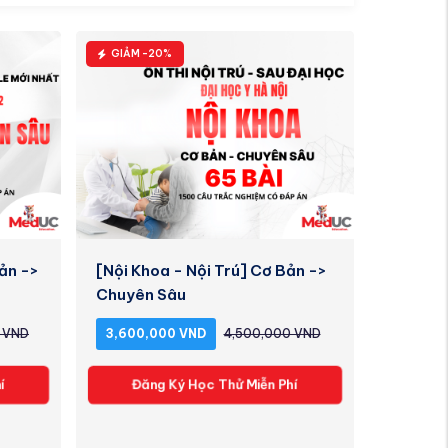
GIẢM -20%
ản ->
[Nội Khoa - Nội Trú] Cơ Bản ->
Chuyên Sâu
 VND
3,600,000 VND
4,500,000 VND
í
Đăng Ký Học Thử Miễn Phí