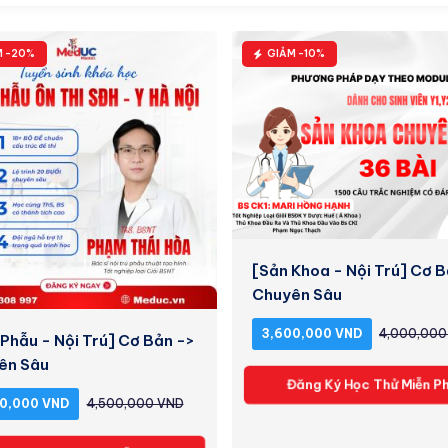
M -20%
GIẢM -10%
[Sản Khoa - Nội Trú] Cơ B
Chuyên Sâu
3,600,000 VND
4,000,000
 Phẫu - Nội Trú] Cơ Bản ->
ên Sâu
Đăng Ký Học Thử Miễn Ph
0,000 VND
4,500,000 VND