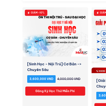
GIẢM -10%
GIẢ
[Sinh Học - Nội Trú] Cơ Bản ->
Chuyên Sâu
3,600,000 VND
4,000,000 VND
[Giải
Chuy
Đăng Ký Học Thử Miễn Phí
3,60