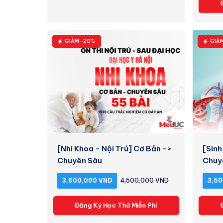
GIẢM -20%
GIẢ
[Nhi Khoa - Nội Trú] Cơ Bản ->
[Sinh
Chuyên Sâu
Chuy
3,600,000 VND
4,500,000 VND
3,60
Đăng Ký Học Thử Miễn Phí