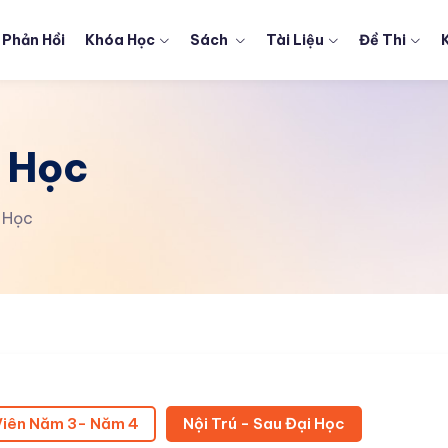
Phản Hồi
Khóa Học
Sách
Tài Liệu
Đề Thi
i Học
i Học
Viên Năm 3- Năm 4
Nội Trú - Sau Đại Học