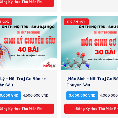
Đăng Ký Học Thử Miễn Phí
M -20%
GIẢM -10%
 Lý - Nội Trú] Cơ Bản ->
[Hóa Sinh - Nội Trú] Cơ B
ên Sâu
Chuyên Sâu
0,000 VND
4,500,000 VND
3,600,000 VND
4,000,000
Đăng Ký Học Thử Miễn Phí
Đăng Ký Học Thử Miễn Ph