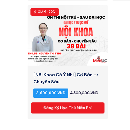
GIẢM -20%
[Nội Khoa Cô Ý Nhi] Cơ Bản ->
Chuyên Sâu
3,600,000 VND
4,500,000 VND
Đăng Ký Học Thử Miễn Phí