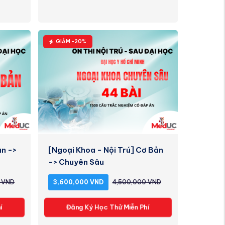
GIẢM -20%
ản ->
[Ngoại Khoa - Nội Trú] Cơ Bản
-> Chuyên Sâu
 VND
3,600,000 VND
4,500,000 VND
í
Đăng Ký Học Thử Miễn Phí