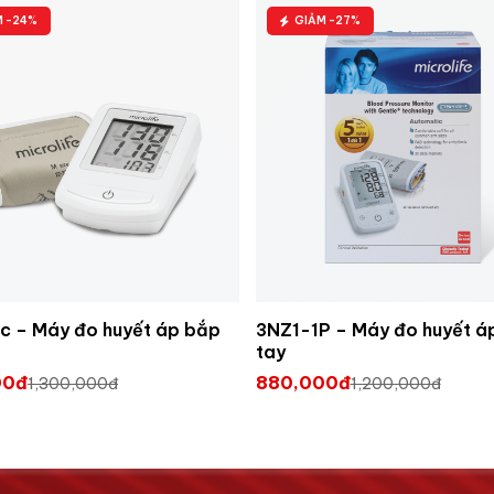
M -24%
GIẢM -27%
c – Máy đo huyết áp bắp
3NZ1-1P – Máy đo huyết á
tay
00đ
880,000đ
1,300,000đ
1,200,000đ