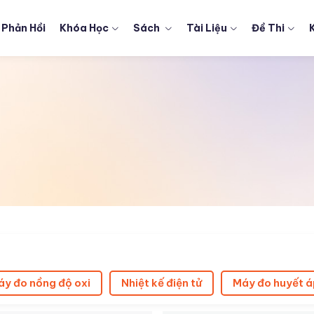
Phản Hồi
Khóa Học
Sách
Tài Liệu
Đề Thi
y đo nồng độ oxi
Nhiệt kế điện tử
Máy đo huyết á