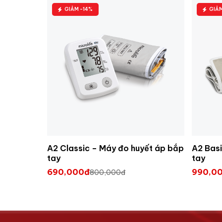
GIẢM -14%
GIẢ
A2 Classic – Máy đo huyết áp bắp
A2 Basi
tay
tay
690,000đ
990,0
800,000đ