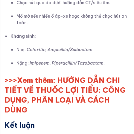
Chọc hút qua da dưới hướng dẫn CT/siêu âm.
Mổ mở nếu nhiều ổ áp-xe hoặc không thể chọc hút an
toàn.
Kháng sinh
:
Nhẹ:
Cefoxitin, Ampicillin/Sulbactam
.
Nặng:
Imipenem, Piperacillin/Tazobactam
.
>>>Xem thêm:
HƯỚNG DẪN CHI
TIẾT VỀ THUỐC LỢI TIỂU: CÔNG
DỤNG, PHÂN LOẠI VÀ CÁCH
DÙNG
Kết luận