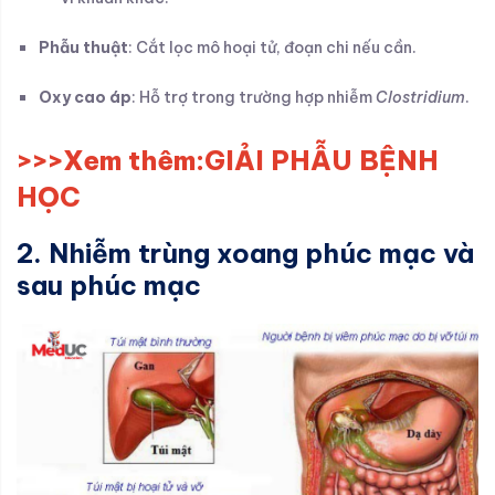
Phẫu thuật
: Cắt lọc mô hoại tử, đoạn chi nếu cần.
Oxy cao áp
: Hỗ trợ trong trường hợp nhiễm
Clostridium
.
>>>Xem t
hêm:
GIẢI PHẪU BỆNH
HỌC
2. Nhiễm trùng xoang phúc mạc và
sau phúc mạc