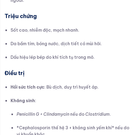
ngoài.
Triệu chứng
Sốt cao, nhiễm độc, mạch nhanh.
Da bầm tím, bóng nước, dịch tiết có mùi hôi.
Dấu hiệu lép bép do khí tích tụ trong mô.
Điều trị
Hồi sức tích cực
: Bù dịch, duy trì huyết áp.
Kháng sinh
:
Penicillin G + Clindamycin
nếu do
Clostridium
.
*Cephalosporin thế hệ 3 + kháng sinh yếm khí* nếu do
vi khuẩn khác.