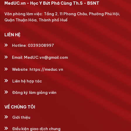
MedUC.vn - Học Y Bứt Phá Cùng Th.S - BSNT
Văn phòng làm việc: Tầng 2, 11 Phong Châu, Phường Phú Hội,
Quận Thuận Hóa, Thành phố Huế
LIÊN HỆ
Hotline:
0339308997
Email:
MedUC.vn@gmail.com
Website:
https://meduc.vn
Liên hệ hợp tác
Đăng ký làm giảng viên
VỀ CHÚNG TÔI
Giới thiệu
Điều kiện giao dịch chung