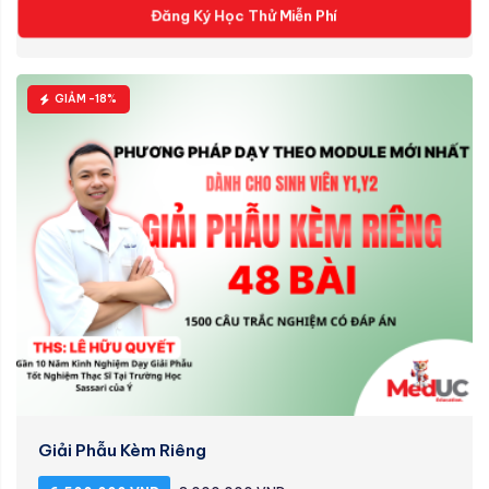
Đăng Ký Học Thử Miễn Phí
GIẢM -18%
Giải Phẫu Kèm Riêng