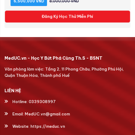
6,500,000 VND
8,000,000 VND
Đăng Ký Học Thử Miễn Phí
MedUC.vn - Học Y Bứt Phá Cùng Th.S - BSNT
Văn phòng làm việc: Tầng 2, 11 Phong Châu, Phường Phú Hội,
Quận Thuận Hóa, Thành phố Huế
LIÊN HỆ
Hotline:
0339308997
Email:
MedUC.vn@gmail.com
Website:
https://meduc.vn