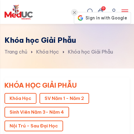
0
Khóa học Giải Phẫu
Trang chủ
Khóa Học
Khóa học Giải Phẫu
KHÓA HỌC GIẢI PHẪU
Khóa Học
SV Năm 1 - Năm 2
Sinh Viên Năm 3- Năm 4
Nội Trú - Sau Đại Học