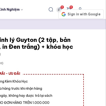
0
0
Kinh Nghiệm
inh lý Guyton (2 tập, bản
, in Đen trắng) + khóa học
h
50)
ÃI - ƯU ĐÃI
ng Kèm Khóa Học
a hàng trước khi nhận hàng
ngày, không hay được trả lại sách
CHO ĐƠN HÀNG TRÊN 1.000.000