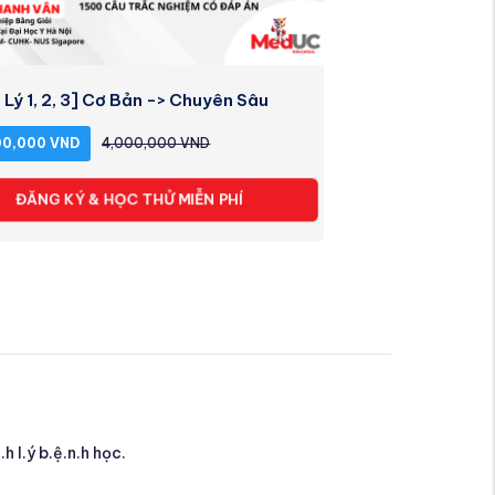
 Lý 1, 2, 3] Cơ Bản -> Chuyên Sâu
00,000 VND
4,000,000 VND
ĐĂNG KÝ & HỌC THỬ MIỄN PHÍ
h l.ý b.ệ.n.h học.