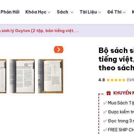
Phản Hồi
Khóa Học
Sách
Tài Liệu
Đề Thi
sinh lý Guyton (2 tập, bản tiếng việt, ...
Bộ sách s
tiếng việt
theo sác
4.8
(12
KHUYẾN M
Mua Sách Tặ
✅
Được kiểm tr
✅
Đọc trong 3 
✅
FREE SHIP 
✅