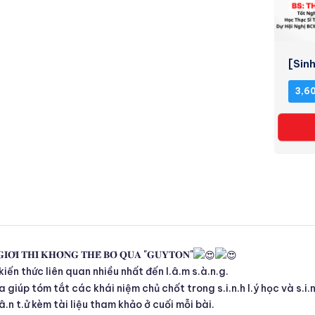
[Sinh
3,6
 𝐆𝐈𝐎̛́𝐈 𝐓𝐇𝐈̀ 𝐊𝐇𝐎̂𝐍𝐆 𝐓𝐇𝐄̂̉ 𝐁𝐎̉ 𝐐𝐔𝐀 "𝐆𝐔𝐘𝐓𝐎𝐍"
iến thức liên quan nhiều nhất đến l.â.m s.à.n.g.
 giúp tóm tắt các khái niệm chủ chốt trong s.i.n.h l.ý học và s.i.n.
â.n t.ử kèm tài liệu tham khảo ở cuối mỗi bài.