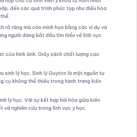
ù hợp cho cả sinh viên y khoa từ năm nhất
 hấp, đến các quá trình phức tạp như điều hòa
thể.
cách rõ ràng mà còn minh họa bằng các ví dụ và
hững người đang bắt đầu tìm hiểu về lĩnh vực
c của hình ảnh. Giấy sách chất lượng cao
 sinh lý học, Sinh lý Guyton là một nguồn tư
g cụ không thể thiếu trong hành trang kiến
nh lý học. Với sự kết hợp hài hòa giữa kiến
t và nghiên cứu trong lĩnh vực y học.