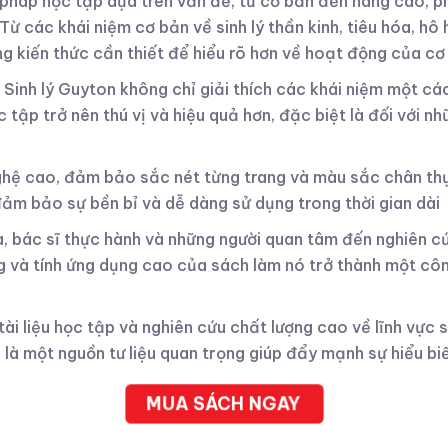
háp học tập dựa trên vấn đề, từ cơ bản đến nâng cao, ph
Từ các khái niệm cơ bản về sinh lý thần kinh, tiêu hóa, hô
g kiến thức cần thiết để hiểu rõ hơn về hoạt động của cơ 
ic, Sinh lý Guyton không chỉ giải thích các khái niệm một 
 tập trở nên thú vị và hiệu quả hơn, đặc biệt là đối với n
hệ cao, đảm bảo sắc nét từng trang và màu sắc chân thự
ảm bảo sự bền bỉ và dễ dàng sử dụng trong thời gian dài
, bác sĩ thực hành và những người quan tâm đến nghiên cứu
ng và tính ứng dụng cao của sách làm nó trở thành một côn
ài liệu học tập và nghiên cứu chất lượng cao về lĩnh vực si
 là một nguồn tư liệu quan trọng giúp đẩy mạnh sự hiểu biế
MUA SÁCH NGAY