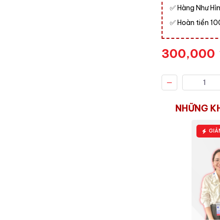
Hàng Như Hì
✅
Hoàn tiền 1
✅
300,000
NHỮNG K
GIẢ