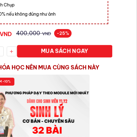
nh Chụp
00% nếu không đúng như ảnh
400,000
VND
-25%
VND
MUA SÁCH NGAY
HÓA HỌC NÊN MUA CÙNG SÁCH NÀY
M -10%