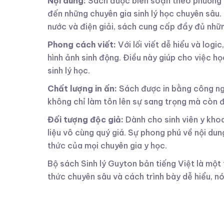
Nội dung:
Sách được biên soạn theo phương p
đến những chuyên gia sinh lý học chuyên sâu. 
nước và điện giải, sách cung cấp đầy đủ nhữn
Phong cách viết:
Với lối viết dễ hiểu và log
hình ảnh sinh động. Điều này giúp cho việc học
sinh lý học.
Chất lượng in ấn:
Sách được in bằng công ng
không chỉ làm tôn lên sự sang trọng mà còn đ
Đối tượng độc giả:
Dành cho sinh viên y khoa
liệu vô cùng quý giá. Sự phong phú về nội du
thức của mọi chuyên gia y học.
Bộ sách Sinh lý Guyton bản tiếng Việt là một t
thức chuyên sâu và cách trình bày dễ hiểu, nó