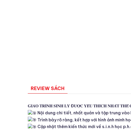
REVIEW SÁCH
𝐆𝐈𝐀́𝐎 𝐓𝐑𝐈̀𝐍𝐇 𝐒𝐈𝐍𝐇 𝐋𝐘́ Đ𝐔̛𝐎̛̣𝐂 𝐘𝐄̂𝐔 𝐓𝐇𝐈́𝐂𝐇 𝐍𝐇𝐀̂́𝐓 𝐓𝐇𝐄̂́
Nội dung chi tiết, nhất quán và tập trung vào k
Trình bày rõ ràng, kết hợp với hình ảnh minh họa
Cập nhật thêm kiến thức mới về s.i.n.h học p.h.