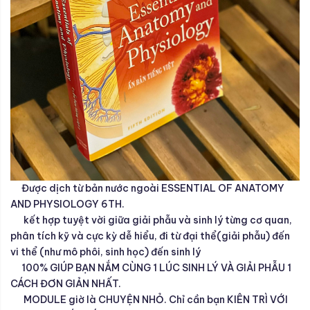
Được dịch từ bản nước ngoài ESSENTIAL OF ANATOMY
AND PHYSIOLOGY 6TH.
kết hợp tuyệt vời giữa giải phẫu và sinh lý từng cơ quan,
phân tích kỹ và cực kỳ dễ hiểu, đi từ đại thể(giải phẫu) đến
vi thể (như mô phôi, sinh học) đến sinh lý
100% GIÚP BẠN NẮM CÙNG 1 LÚC SINH LÝ VÀ GIẢI PHẪU 1
CÁCH ĐƠN GIẢN NHẤT.
MODULE giờ là CHUYỆN NHỎ. Chỉ cần bạn KIÊN TRÌ VỚI