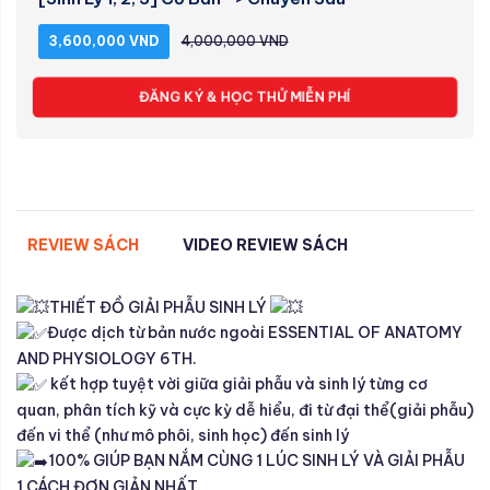
3,600,000 VND
4,000,000 VND
ĐĂNG KÝ & HỌC THỬ MIỄN PHÍ
REVIEW SÁCH
VIDEO REVIEW SÁCH
THIẾT ĐỒ GIẢI PHẪU SINH LÝ
Được dịch từ bản nước ngoài ESSENTIAL OF ANATOMY
AND PHYSIOLOGY 6TH.
kết hợp tuyệt vời giữa giải phẫu và sinh lý từng cơ
quan, phân tích kỹ và cực kỳ dễ hiểu, đi từ đại thể(giải phẫu)
đến vi thể (như mô phôi, sinh học) đến sinh lý
100% GIÚP BẠN NẮM CÙNG 1 LÚC SINH LÝ VÀ GIẢI PHẪU
1 CÁCH ĐƠN GIẢN NHẤT.