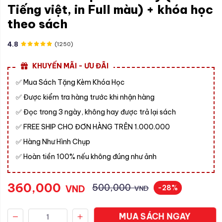
Tiếng việt, in Full màu) + khóa học
theo sách
4.8
(1250)
KHUYẾN MÃI - ƯU ĐÃI
Mua Sách Tặng Kèm Khóa Học
✅
Được kiểm tra hàng trước khi nhận hàng
✅
Đọc trong 3 ngày, không hay được trả lại sách
✅
FREE SHIP CHO ĐƠN HÀNG TRÊN 1.000.000
✅
Hàng Như Hình Chụp
✅
Hoàn tiền 100% nếu không đúng như ảnh
✅
360,000
500,000
VND
-28%
VND
MUA SÁCH NGAY