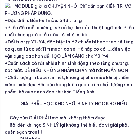
MODULE giờ là CHUYỆN NHỎ. Chỉ cần bạn KIÊN TRÌ VỚI
PHƯƠNG PHÁP ĐÚNG.
-Đặc điểm: Bản Full màu. 543 trang
+Phần đầu mỗi chương, sẽ có liệt kê các thuật ngữ mới. Phần
cuối chương có phần câu hỏi nhớ lại bài.
+Đối tượng: Y1-Y4, đặc biệt là Y2 chuẩn bị học theo hệ từng
cơ quan từ cơ sở:Tim mạch cơ sở, Hô hấp cơ cở, ….đến việc
vận dụng cao hơn để HỌC LÂM SÀNG cho Y3, Y4.
+Cuốn sách có rất nhiều hình sinh động theo từng chương,
bắt mắt. DỄ HIỂU. KHÔNG NHÀM CHÁN mà rất NGẮN GỌN
+Chất lượng In Laser, in nét, không bị phai màu khi bị thấm
nước, mực đều. Bên cửa hàng luôn quan tâm chất lượng sản
phẩm, bố cục sách đẹp như bản Tiếng Anh.
GIẢI PHẪU HỌC KHÓ NHỚ, SINH LÝ HỌC KHÓ HIỂU
Cày bừa GIẢI PHẪU mà mãi không thấm được
Rồi đến khi học SINH LÝ lại không thể hiểu đc vì giải phẫu
quên sạch trơn !!!