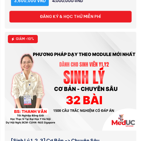
3,600,000 VND
4,000,000 VND
ĐĂNG KÝ & HỌC THỬ MIỄN PHÍ
GIẢM -10%
[Sinh Lý 1, 2, 3] Cơ Bản -> Chuyên Sâu